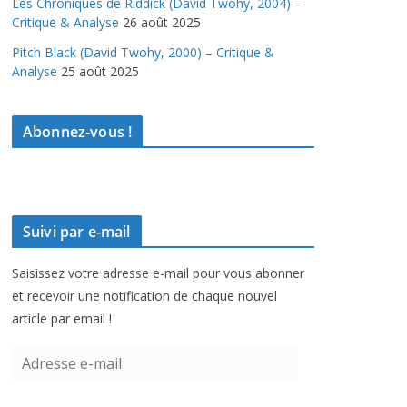
Les Chroniques de Riddick (David Twohy, 2004) –
Critique & Analyse
26 août 2025
Pitch Black (David Twohy, 2000) – Critique &
Analyse
25 août 2025
Abonnez-vous !
Suivi par e-mail
Saisissez votre adresse e-mail pour vous abonner
et recevoir une notification de chaque nouvel
article par email !
A
d
r