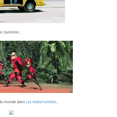
iss Sunshine
…
n du monde dans
Les Indestructibles
…