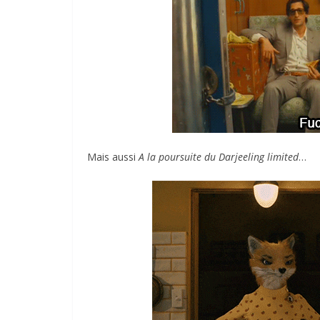
Mais aussi
A la poursuite du Darjeeling limited
…