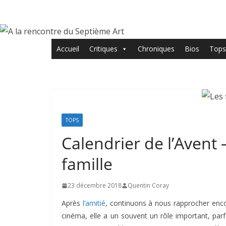
Passer
au
contenu
Accueil
Critiques
Chroniques
Bios
Tops
TOPS
Calendrier de l’Avent –
famille
23 décembre 2018
Quentin Coray
Après
l’amitié
, continuons à nous rapprocher encor
cinéma, elle a un souvent un rôle important, parfo