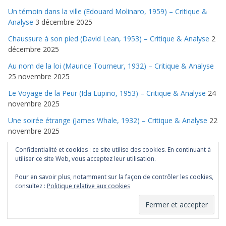
Un témoin dans la ville (Edouard Molinaro, 1959) – Critique &
Analyse
3 décembre 2025
Chaussure à son pied (David Lean, 1953) – Critique & Analyse
2
décembre 2025
Au nom de la loi (Maurice Tourneur, 1932) – Critique & Analyse
25 novembre 2025
Le Voyage de la Peur (Ida Lupino, 1953) – Critique & Analyse
24
novembre 2025
Une soirée étrange (James Whale, 1932) – Critique & Analyse
22
novembre 2025
Les 39 Marches (Alfred Hitchcock, 1935) – Critique & Analyse
19
Confidentialité et cookies : ce site utilise des cookies. En continuant à
novembre 2025
utiliser ce site Web, vous acceptez leur utilisation.
Riddick (David Twohy, 2013) – Critique & Analyse
24 septembre
Pour en savoir plus, notamment sur la façon de contrôler les cookies,
2025
consultez :
Politique relative aux cookies
Les Chroniques de Riddick (David Twohy, 2004) – Critique &
Analyse
26 août 2025