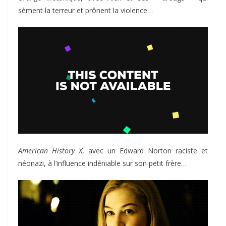
sèment la terreur et prônent la violence…
American History X
, avec un Edward Norton raciste et
néonazi, à l’influence indéniable sur son petit frère…