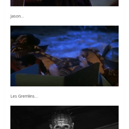
Jason…
Les Gremlins…