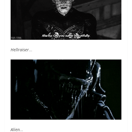
Hellraiser
…
Alien
…