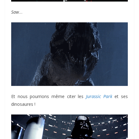
Saw
…
Et nous pourrions même citer les
Jurassic Park
et ses
dinosaures !