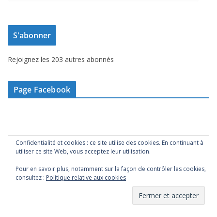
r
e
S'abonner
s
s
Rejoignez les 203 autres abonnés
e
e
-
Page Facebook
m
a
i
l
Confidentialité et cookies : ce site utilise des cookies. En continuant à
utiliser ce site Web, vous acceptez leur utilisation.
Pour en savoir plus, notamment sur la façon de contrôler les cookies,
consultez :
Politique relative aux cookies