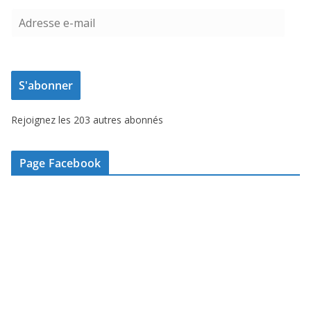
A
d
r
e
S'abonner
s
s
Rejoignez les 203 autres abonnés
e
e
-
Page Facebook
m
a
i
l