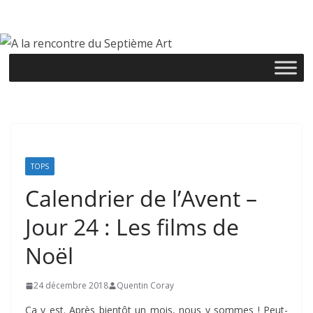
Passer
au
contenu
TOPS
Calendrier de l’Avent –
Jour 24 : Les films de
Noël
24 décembre 2018
Quentin Coray
Ça y est. Après bientôt un mois, nous y sommes ! Peut-