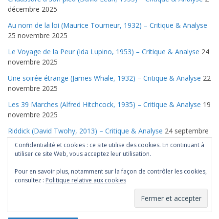
décembre 2025
Au nom de la loi (Maurice Tourneur, 1932) – Critique & Analyse
25 novembre 2025
Le Voyage de la Peur (Ida Lupino, 1953) – Critique & Analyse
24
novembre 2025
Une soirée étrange (James Whale, 1932) – Critique & Analyse
22
novembre 2025
Les 39 Marches (Alfred Hitchcock, 1935) – Critique & Analyse
19
novembre 2025
Riddick (David Twohy, 2013) – Critique & Analyse
24 septembre
2025
Confidentialité et cookies : ce site utilise des cookies. En continuant à
utiliser ce site Web, vous acceptez leur utilisation.
Les Chroniques de Riddick (David Twohy, 2004) – Critique &
Analyse
26 août 2025
Pour en savoir plus, notamment sur la façon de contrôler les cookies,
consultez :
Politique relative aux cookies
Pitch Black (David Twohy, 2000) – Critique & Analyse
25 août
2025