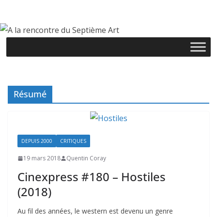
Passer
au
contenu
Résumé
DEPUIS 2000
CRITIQUES
19 mars 2018
Quentin Coray
Cinexpress #180 – Hostiles
(2018)
Au fil des années, le western est devenu un genre