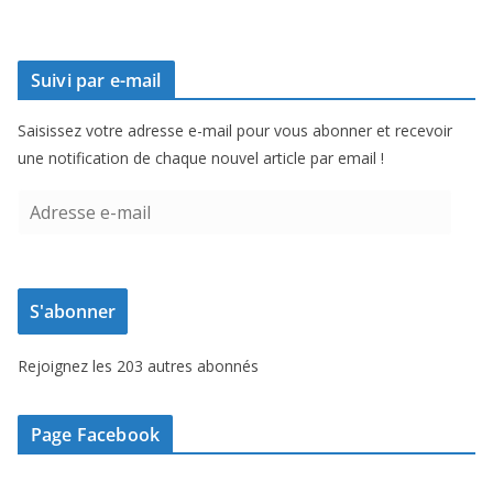
Suivi par e-mail
Saisissez votre adresse e-mail pour vous abonner et recevoir
une notification de chaque nouvel article par email !
A
d
r
e
S'abonner
s
s
Rejoignez les 203 autres abonnés
e
e
-
Page Facebook
m
a