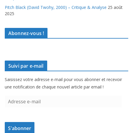
Pitch Black (David Twohy, 2000) – Critique & Analyse
25 août
2025
Abonnez-vous !
Suivi par e-mail
Saisissez votre adresse e-mail pour vous abonner et recevoir
une notification de chaque nouvel article par email !
A
d
r
e
S'abonner
s