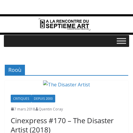
Passer
au
contenu
Rooù
CRITIQUES
DEPUIS 2000
7 mars 2018
Quentin Coray
Cinexpress #170 – The Disaster
Artist (2018)