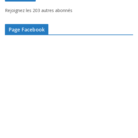
s
Rejoignez les 203 autres abonnés
e
e
-
Page Facebook
m
a
i
l