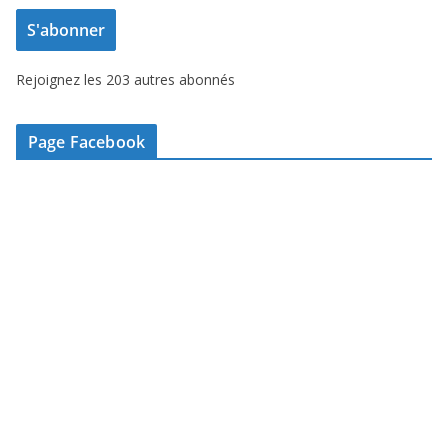
e
S'abonner
s
s
Rejoignez les 203 autres abonnés
e
e
-
Page Facebook
m
a
i
l