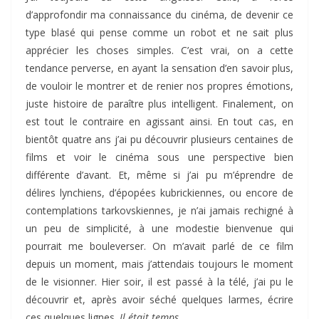
d’approfondir ma connaissance du cinéma, de devenir ce
type blasé qui pense comme un robot et ne sait plus
apprécier les choses simples. C’est vrai, on a cette
tendance perverse, en ayant la sensation d’en savoir plus,
de vouloir le montrer et de renier nos propres émotions,
juste histoire de paraître plus intelligent. Finalement, on
est tout le contraire en agissant ainsi. En tout cas, en
bientôt quatre ans j’ai pu découvrir plusieurs centaines de
films et voir le cinéma sous une perspective bien
différente d’avant. Et, même si j’ai pu m’éprendre de
délires lynchiens, d’épopées kubrickiennes, ou encore de
contemplations tarkovskiennes, je n’ai jamais rechigné à
un peu de simplicité, à une modestie bienvenue qui
pourrait me bouleverser. On m’avait parlé de ce film
depuis un moment, mais j’attendais toujours le moment
de le visionner. Hier soir, il est passé à la télé, j’ai pu le
découvrir et, après avoir séché quelques larmes, écrire
ces quelques lignes.
Il était temps
.