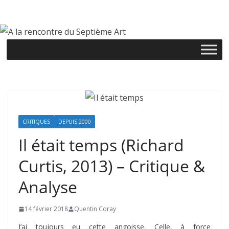
Passer
au
contenu
CRITIQUES
DEPUIS 2000
Il était temps (Richard
Curtis, 2013) – Critique &
Analyse
14 février 2018
Quentin Coray
J’ai toujours eu cette angoisse. Celle, à force