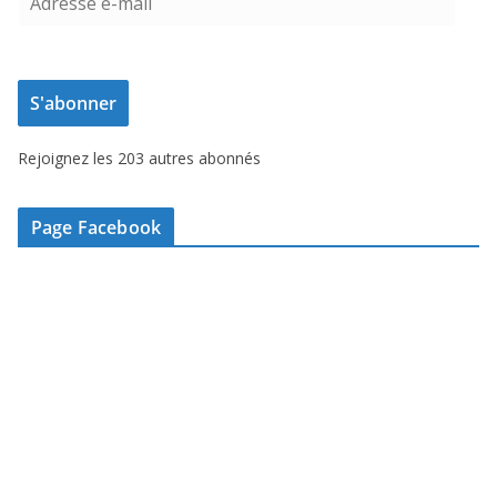
d
r
e
S'abonner
s
s
Rejoignez les 203 autres abonnés
e
e
-
Page Facebook
m
a
i
l