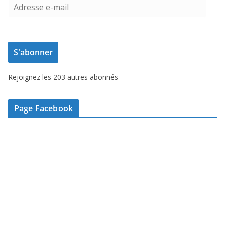
A
d
r
e
S'abonner
s
s
Rejoignez les 203 autres abonnés
e
e
-
Page Facebook
m
a
i
l