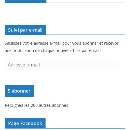
Suivi par e-mail
Saisissez votre adresse e-mail pour vous abonner et recevoir
une notification de chaque nouvel article par email !
A
d
r
e
S'abonner
s
s
Rejoignez les 203 autres abonnés
e
e
-
Page Facebook
m