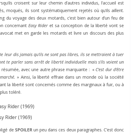
qu’ils croisent sur leur chemin d’autres individus, l’accueil est
és, moqués, ils sont systématiquement rejetés où qu’ils aillent.
long du voyage des deux motards, c’est bien autour d’un feu de
ion concernant
Easy Rider
et sa conception de la liberté vont se
 l’avocat met en garde les motards et livre un discours des plus
e leur dis jamais qu’ils ne sont pas libres, ils se mettraient à tuer
vont te parler sans arrêt de liberté individuelle mais s’ils voient un
ci résumée, avec une autre phrase marquante : «
C’est dur d’être
 marché.
» Ainsi, la liberté effraie dans un monde où la société
ônant la liberté sont concernés comme des marginaux à fuir, ou à
plus toléré.
sy Rider (1969)
bligé de
SPOILER
un peu dans ces deux paragraphes. C’est donc