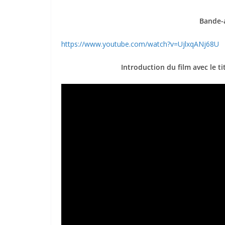
Bande-
https://www.youtube.com/watch?v=UjlxqANj68U
Introduction du film avec le ti