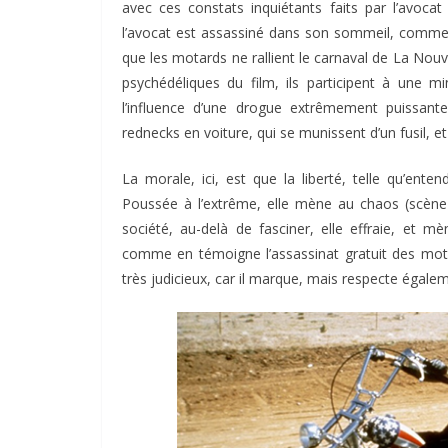
avec ces constats inquiétants faits par l’avoca
l’avocat est assassiné dans son sommeil, comme
que les motards ne rallient le carnaval de La Nouv
psychédéliques du film, ils participent à une m
l’influence d’une drogue extrêmement puissante.
rednecks en voiture, qui se munissent d’un fusil, e
La morale, ici, est que la liberté, telle qu’ent
Poussée à l’extrême, elle mène au chaos (scène 
société, au-delà de fasciner, elle effraie, et m
comme en témoigne l’assassinat gratuit des motar
très judicieux, car il marque, mais respecte égalem