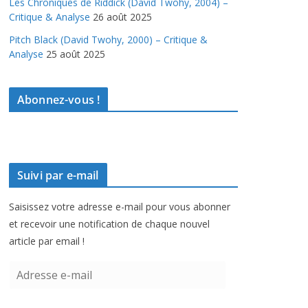
Les Chroniques de Riddick (David Twohy, 2004) –
Critique & Analyse
26 août 2025
Pitch Black (David Twohy, 2000) – Critique &
Analyse
25 août 2025
Abonnez-vous !
Suivi par e-mail
Saisissez votre adresse e-mail pour vous abonner
et recevoir une notification de chaque nouvel
article par email !
A
d
r