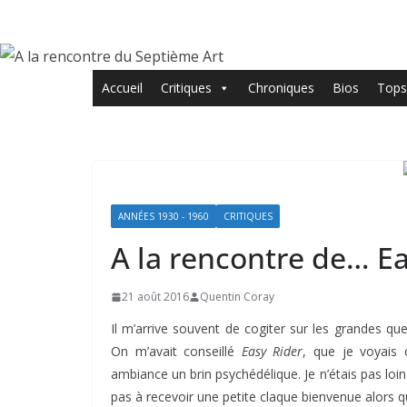
Passer
au
contenu
Accueil
Critiques
Chroniques
Bios
Tops
ANNÉES 1930 - 1960
CRITIQUES
A la rencontre de… Ea
21 août 2016
Quentin Coray
Il m’arrive souvent de cogiter sur les grandes 
On m’avait conseillé
Easy Rider
, que je voyais
ambiance un brin psychédélique. Je n’étais pas loi
pas à recevoir une petite claque bienvenue alors 