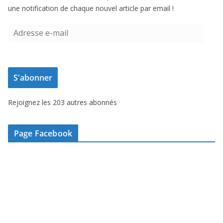
une notification de chaque nouvel article par email !
A
d
r
e
S'abonner
s
s
Rejoignez les 203 autres abonnés
e
e
-
Page Facebook
m
a
i
l