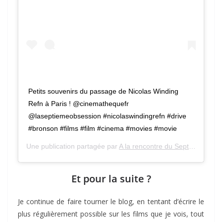
Petits souvenirs du passage de Nicolas Winding
Refn à Paris ! @cinemathequefr
@laseptiemeobsession #nicolaswindingrefn #drive
#bronson #films #film #cinema #movies #movie
Une publication partagée par
A la rencontre du Septième Art
(@
Et pour la suite ?
Je continue de faire tourner le blog, en tentant d’écrire le
plus régulièrement possible sur les films que je vois, tout