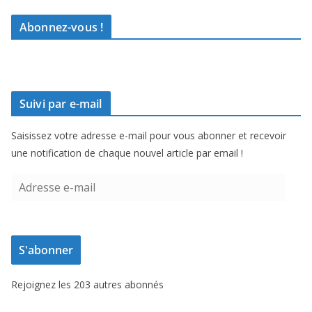
Abonnez-vous !
Suivi par e-mail
Saisissez votre adresse e-mail pour vous abonner et recevoir
une notification de chaque nouvel article par email !
A
d
r
e
S'abonner
s
s
Rejoignez les 203 autres abonnés
e
e