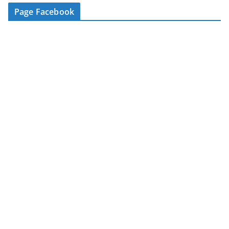
-
Page Facebook
m
a
i
l