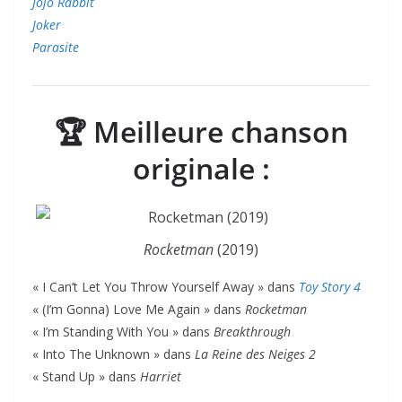
Jojo Rabbit
Joker
Parasite
🏆
Meilleure chanson
originale :
Rocketman
(2019)
« I Can’t Let You Throw Yourself Away » dans
Toy Story 4
« (I’m Gonna) Love Me Again » dans
Rocketman
« I’m Standing With You » dans
Breakthrough
« Into The Unknown » dans
La Reine des Neiges 2
« Stand Up » dans
Harriet