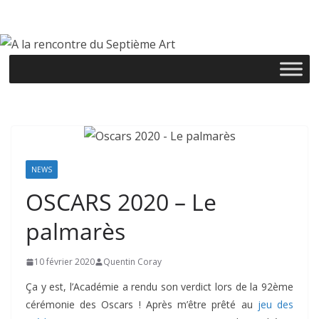
Passer
au
contenu
NEWS
OSCARS 2020 – Le
palmarès
10 février 2020
Quentin Coray
Ça y est, l’Académie a rendu son verdict lors de la 92ème
cérémonie des Oscars ! Après m’être prêté au
jeu des