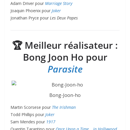
Adam Driver pour
Marriage Story
Joaquin Phoenix pour
Joker
Jonathan Pryce pour
Les Deux Papes
🏆
Meilleur réalisateur :
Bong Joon Ho pour
Parasite
Bong-Joon-ho
Martin Scorsese pour
The Irishman
Todd Phillips pour
Joker
Sam Mendes pour
1917
Quentin Tarantino pour
Once Upon a Time… in Hollywood