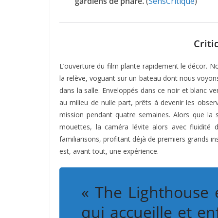
gardiens de phare.
(
SensCritique
)
Criti
L’ouverture du film plante rapidement le décor. 
la relève, voguant sur un bateau dont nous voyons
dans la salle. Enveloppés dans ce noir et blanc ve
au milieu de nulle part, prêts à devenir les obse
mission pendant quatre semaines. Alors que la si
mouettes, la caméra lévite alors avec fluidit
familiarisons, profitant déjà de premiers grands in
est, avant tout, une expérience.
« The Lighthouse e
qui accueille et 