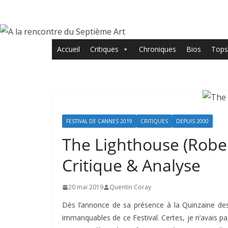
Passer
au
contenu
Accueil
Critiques
Chroniques
Bios
Tops
FESTIVAL DE CANNES 2019
CRITIQUES
DEPUIS 2000
The Lighthouse (Rob
Critique & Analyse
20 mai 2019
Quentin Coray
Dès l’annonce de sa présence à la Quinzaine de
immanquables de ce Festival. Certes, je n’avais p