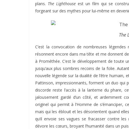
plans.
The Lighthouse
est un film qui se construi
forgeant sur des mythes pour lui-même en devenir
The 
C’est la convocation de nombreuses légendes m
résonnent encore dans ma tête et me donnent des f
à Prométhée. C’est le développement de toute u
jusqu’aux plus sombres recoins de la folie. Autan
nouvelle légende sur la dualité de l’être humain, 
Pattinson, impressionnants, forment un duo qui peu
discorde reste l’accès à la lanterne du phare, c
jalousement gardé d’un côté, et ardemment conv
originel qui permit à l’Homme de s’émanciper, cet
mais qui les éblouit et les désorientent quand ell
qu’il envoie ses vagues se fracasser contre les 
dévore les cœurs, broyant l’humanité dans un pui