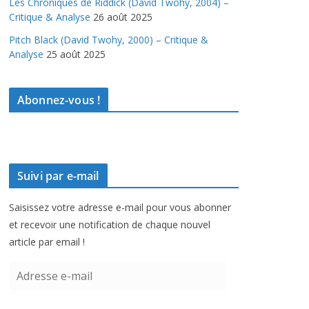
Les Chroniques de Riddick (David Twohy, 2004) –
Critique & Analyse
26 août 2025
Pitch Black (David Twohy, 2000) – Critique &
Analyse
25 août 2025
Abonnez-vous !
Suivi par e-mail
Saisissez votre adresse e-mail pour vous abonner
et recevoir une notification de chaque nouvel
article par email !
A
d
r