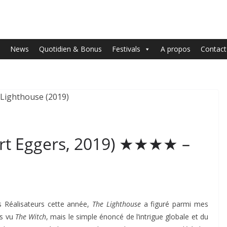
News
Quotidien & Bonus
Festivals
A propos
Contact
ert Eggers, 2019) ★★★★ –
s Réalisateurs cette année,
The Lighthouse
a figuré parmi mes
as vu
The Witch
, mais le simple énoncé de l’intrigue globale et du