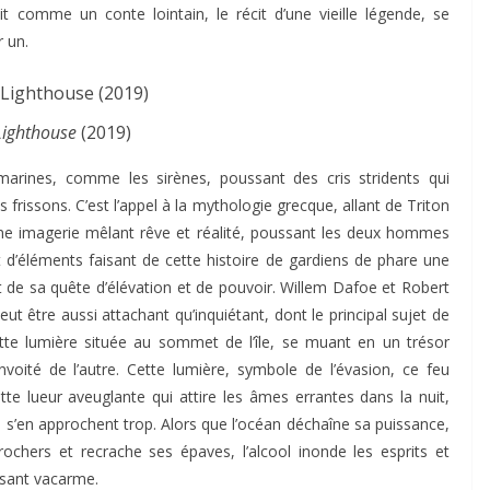
t comme un conte lointain, le récit d’une vieille légende, se
 un.
Lighthouse
(2019)
arines, comme les sirènes, poussant des cris stridents qui
rissons. C’est l’appel à la mythologie grecque, allant de Triton
ne imagerie mêlant rêve et réalité, poussant les deux hommes
t d’éléments faisant de cette histoire de gardiens de phare une
et de sa quête d’élévation et de pouvoir. Willem Dafoe et Robert
t être aussi attachant qu’inquiétant, dont le principal sujet de
ette lumière située au sommet de l’île, se muant en un trésor
oité de l’autre. Cette lumière, symbole de l’évasion, ce feu
te lueur aveuglante qui attire les âmes errantes dans la nuit,
es s’en approchent trop. Alors que l’océan déchaîne sa puissance,
rochers et recrache ses épaves, l’alcool inonde les esprits et
ssant vacarme.