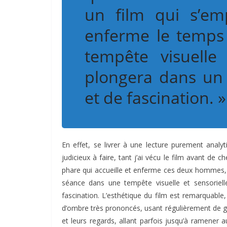
un film qui s’em
enferme le temps
tempête visuelle
plongera dans un 
et de fascination. »
En effet, se livrer à une lecture purement analy
judicieux à faire, tant j’ai vécu le film avant de
phare qui accueille et enferme ces deux hommes, 
séance dans une tempête visuelle et sensoriell
fascination. L’esthétique du film est remarquable
d’ombre très prononcés, usant régulièrement de gr
et leurs regards, allant parfois jusqu’à ramener 