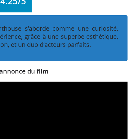
4.25/5
ghthouse s’aborde comme une curiosité,
périence, grâce à une superbe esthétique,
on, et un duo d’acteurs parfaits.
annonce du film