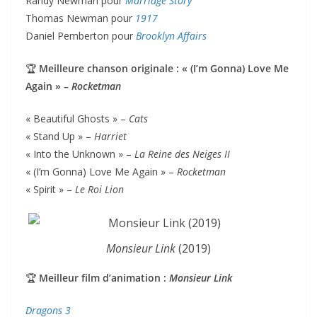
Randy Newman pour
Marriage Story
Thomas Newman pour
1917
Daniel Pemberton pour
Brooklyn Affairs
🏆
Meilleure chanson originale : « (I’m Gonna) Love Me
Again » –
Rocketman
« Beautiful Ghosts » –
Cats
« Stand Up » –
Harriet
« Into the Unknown » –
La Reine des Neiges II
« (I’m Gonna) Love Me Again » –
Rocketman
« Spirit » –
Le Roi Lion
Monsieur Link
(2019)
🏆
Meilleur film d’animation :
Monsieur Link
Dragons 3