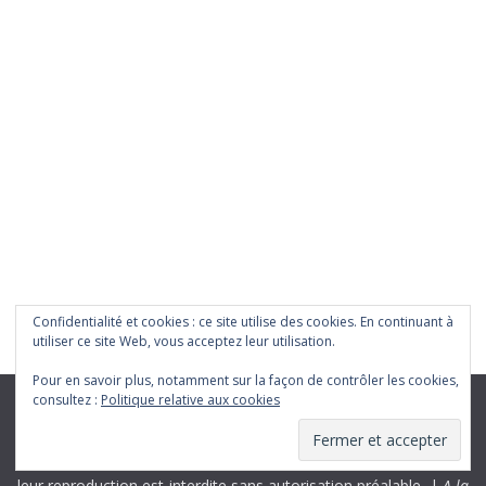
Confidentialité et cookies : ce site utilise des cookies. En continuant à
utiliser ce site Web, vous acceptez leur utilisation.
Pour en savoir plus, notamment sur la façon de contrôler les cookies,
consultez :
Politique relative aux cookies
Tous les contenus, produits bénévolement par un cinéphile
amateur, sont la propriété d’
A la rencontre du Septième Art
et
leur reproduction est interdite sans autorisation préalable. |
A la