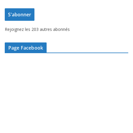
e
S'abonner
s
s
Rejoignez les 203 autres abonnés
e
e
-
Page Facebook
m
a
i
l