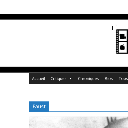
Passer
au
contenu
Accueil
Critiques
Chroniques
Bios
Tops
Faust