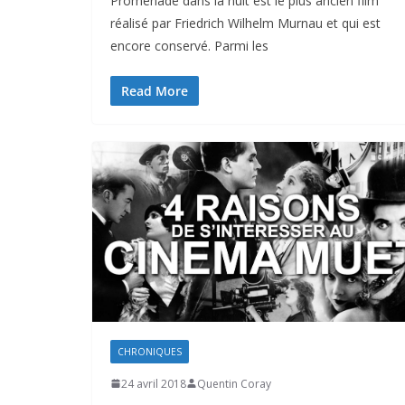
Promenade dans la nuit est le plus ancien film
réalisé par Friedrich Wilhelm Murnau et qui est
encore conservé. Parmi les
Read More
CHRONIQUES
24 avril 2018
Quentin Coray