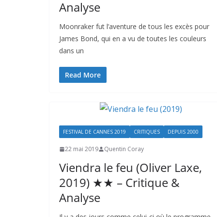
Analyse
Moonraker fut l’aventure de tous les excès pour
James Bond, qui en a vu de toutes les couleurs
dans un
Read More
FESTIVAL DE CANNES 2019
CRITIQUES
DEPUIS 2000
22 mai 2019
Quentin Coray
Viendra le feu (Oliver Laxe,
2019) ★★ – Critique &
Analyse
Il y a des jours comme celui-ci où le programme