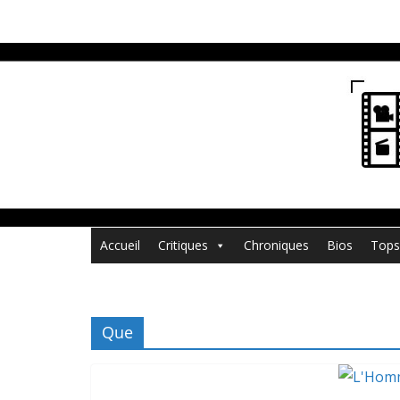
Passer
au
contenu
Accueil
Critiques
Chroniques
Bios
Tops
Que