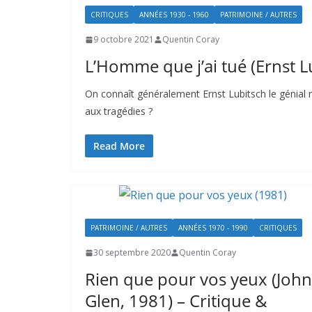
CRITIQUES
ANNÉES 1930 - 1960
PATRIMOINE / AUTRES
9 octobre 2021
Quentin Coray
L’Homme que j’ai tué (Ernst L
On connaît généralement Ernst Lubitsch le génial ré
aux tragédies ?
Read More
PATRIMOINE / AUTRES
ANNÉES 1970 - 1990
CRITIQUES
30 septembre 2020
Quentin Coray
Rien que pour vos yeux (John
Glen, 1981) – Critique &