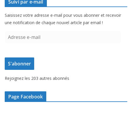
Suivi par e-mail
Saisissez votre adresse e-mail pour vous abonner et recevoir
une notification de chaque nouvel article par email !
A
d
r
e
S'abonner
s
s
Rejoignez les 203 autres abonnés
e
e
-
Page Facebook
m
a
i
l