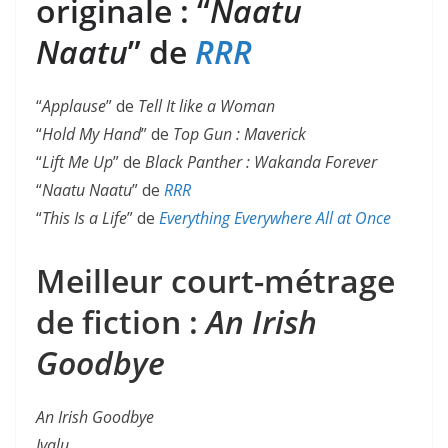
originale : “
Naatu
Naatu
” de
RRR
“
Applause
” de
Tell It like a Woman
“
Hold My Hand
” de
Top Gun : Maverick
“
Lift Me Up
” de
Black Panther : Wakanda Forever
“
Naatu Naatu
” de
RRR
“
This Is a Life
” de
Everything Everywhere All at Once
Meilleur court-métrage
de fiction :
An Irish
Goodbye
An Irish Goodbye
Ivalu