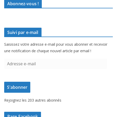
Abonnez-vous !
Suivi par e-mail
Saisissez votre adresse e-mail pour vous abonner et recevoir
une notification de chaque nouvel article par email !
A
d
r
e
S'abonner
s
s
Rejoignez les 203 autres abonnés
e
e
-
Page Facebook