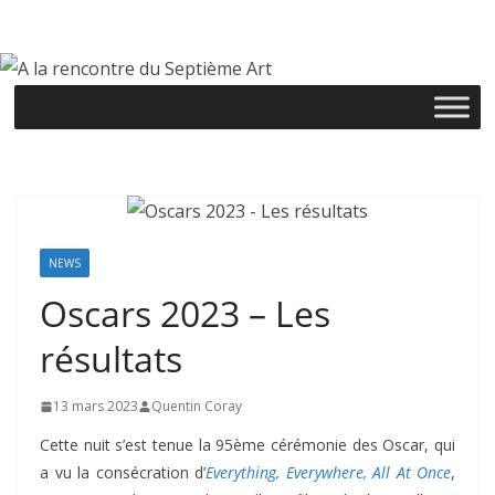
Passer
au
contenu
NEWS
Oscars 2023 – Les
résultats
13 mars 2023
Quentin Coray
Cette nuit s’est tenue la 95ème cérémonie des Oscar, qui
a vu la consécration d’
Everything, Everywhere, All At Once
,