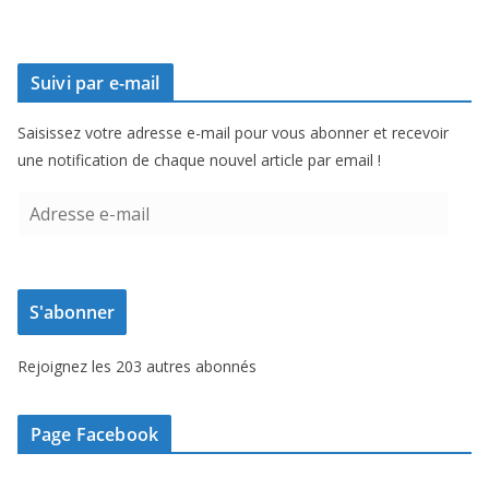
Suivi par e-mail
Saisissez votre adresse e-mail pour vous abonner et recevoir
une notification de chaque nouvel article par email !
A
d
r
e
S'abonner
s
s
Rejoignez les 203 autres abonnés
e
e
-
Page Facebook
m
a