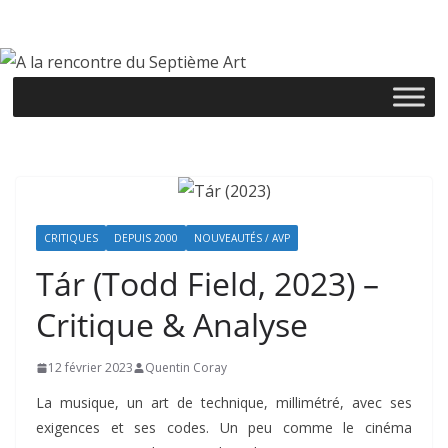
Passer
au
contenu
CRITIQUES
DEPUIS 2000
NOUVEAUTÉS / AVP
Tár (Todd Field, 2023) –
Critique & Analyse
12 février 2023
Quentin Coray
La musique, un art de technique, millimétré, avec ses
exigences et ses codes. Un peu comme le cinéma