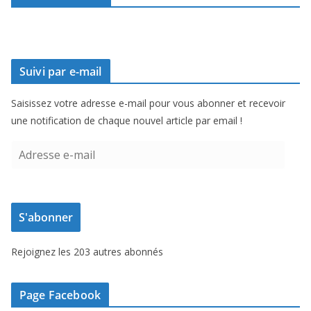
Suivi par e-mail
Saisissez votre adresse e-mail pour vous abonner et recevoir
une notification de chaque nouvel article par email !
A
d
r
e
S'abonner
s
s
Rejoignez les 203 autres abonnés
e
e
-
Page Facebook
m