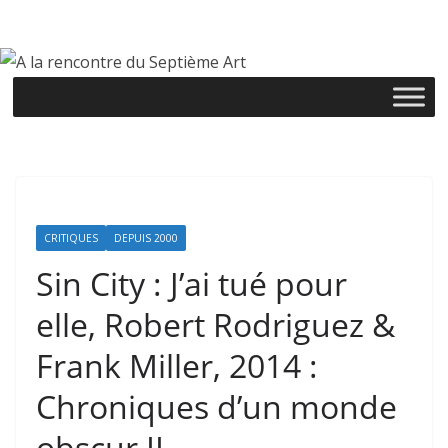
Passer
au
contenu
CRITIQUES
DEPUIS 2000
Sin City : J’ai tué pour
elle, Robert Rodriguez &
Frank Miller, 2014 :
Chroniques d’un monde
obscur II