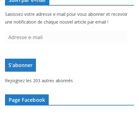
Suivi par e-mail
Saisissez votre adresse e-mail pour vous abonner et recevoir
une notification de chaque nouvel article par email !
A
d
r
e
S'abonner
s
s
Rejoignez les 203 autres abonnés
e
e
-
Page Facebook
m
a
i
l