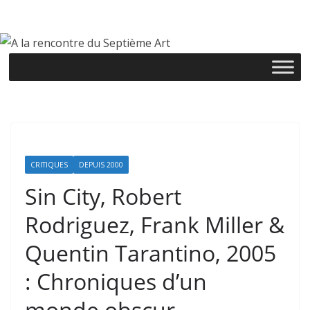
Passer
au
contenu
CRITIQUES
DEPUIS 2000
Sin City, Robert
Rodriguez, Frank Miller &
Quentin Tarantino, 2005
: Chroniques d’un
monde obscur