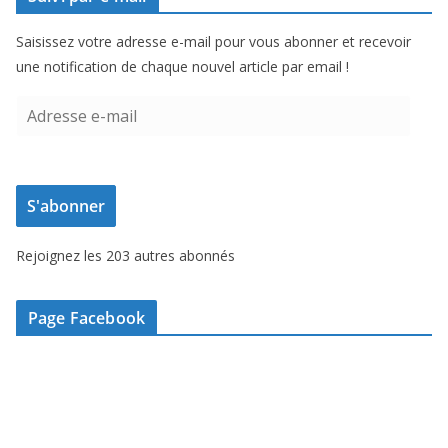
Saisissez votre adresse e-mail pour vous abonner et recevoir
une notification de chaque nouvel article par email !
A
d
r
e
S'abonner
s
s
Rejoignez les 203 autres abonnés
e
e
-
Page Facebook
m
a
i
l