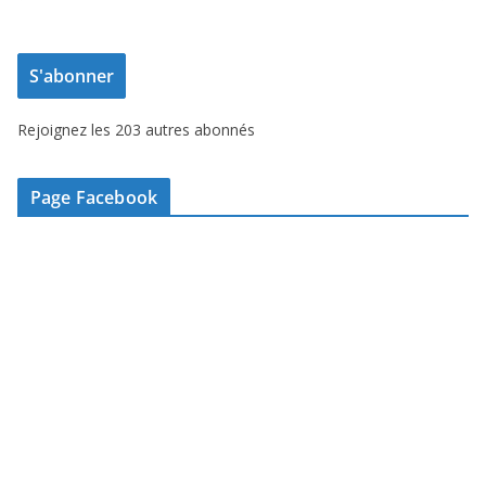
r
e
S'abonner
s
s
Rejoignez les 203 autres abonnés
e
e
-
Page Facebook
m
a
i
l