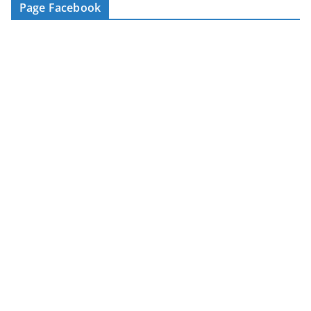
Page Facebook
m
a
i
l