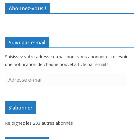
Abonnez-vous !
Suivi par e-mail
Saisissez votre adresse e-mail pour vous abonner et recevoir
une notification de chaque nouvel article par email !
A
d
r
e
S'abonner
s
s
Rejoignez les 203 autres abonnés
e
e
-