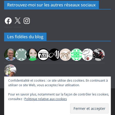
Retrouvez-moi sur les autres réseaux sociaux
Facebook
X
Instagram
Les fidèles du blog
Confidentialité et cookies : ce site utilise des cookies. En continuant à
utiliser ce site Web, vous acceptez leur utilisation.
Pour en savoir plus, notamment sur la façon de contrôler les cookies,
Copyright © 2026
A la rencontre du Septième Art
. Tous droits
consultez :
Politique relative aux cookies
réservés.
Theme
ColorMag
par ThemeGrill. Propulsé par
WordPress
.