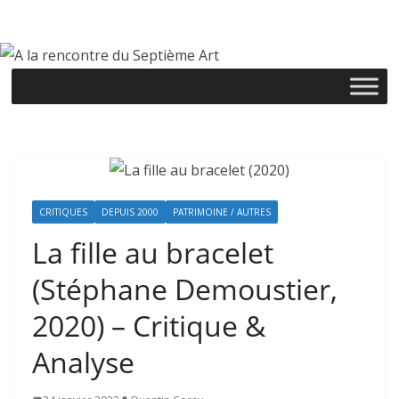
Passer
au
contenu
CRITIQUES
DEPUIS 2000
PATRIMOINE / AUTRES
La fille au bracelet
(Stéphane Demoustier,
2020) – Critique &
Analyse