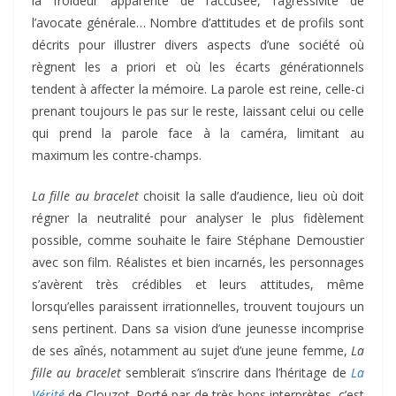
la froideur apparente de l’accusée, l’agressivité de
l’avocate générale… Nombre d’attitudes et de profils sont
décrits pour illustrer divers aspects d’une société où
règnent les a priori et où les écarts générationnels
tendent à affecter la mémoire. La parole est reine, celle-ci
prenant toujours le pas sur le reste, laissant celui ou celle
qui prend la parole face à la caméra, limitant au
maximum les contre-champs.
La fille au bracelet
choisit la salle d’audience, lieu où doit
régner la neutralité pour analyser le plus fidèlement
possible, comme souhaite le faire Stéphane Demoustier
avec son film. Réalistes et bien incarnés, les personnages
s’avèrent très crédibles et leurs attitudes, même
lorsqu’elles paraissent irrationnelles, trouvent toujours un
sens pertinent. Dans sa vision d’une jeunesse incomprise
de ses aînés, notamment au sujet d’une jeune femme,
La
fille au bracelet
semblerait s’inscrire dans l’héritage de
La
Vérité
de Clouzot. Porté par de très bons interprètes, c’est