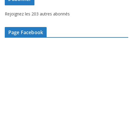
s
Rejoignez les 203 autres abonnés
e
e
-
Page Facebook
m
a
i
l