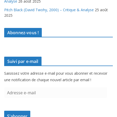
Analyse
26 août 2025
Pitch Black (David Twohy, 2000) – Critique & Analyse
25 août
2025
Abonnez-vous !
Suivi par e-mail
Saisissez votre adresse e-mail pour vous abonner et recevoir
une notification de chaque nouvel article par email !
A
d
r
e
S'abonner
s