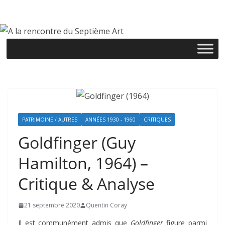
Passer
au
contenu
PATRIMOINE / AUTRES
ANNÉES 1930 - 1960
CRITIQUES
Goldfinger (Guy
Hamilton, 1964) –
Critique & Analyse
21 septembre 2020
Quentin Coray
Il est communément admis que
Goldfinger
figure parmi