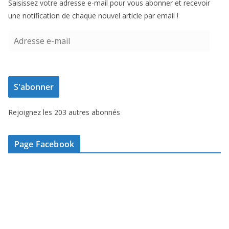
Saisissez votre adresse e-mail pour vous abonner et recevoir
une notification de chaque nouvel article par email !
A
d
r
e
S'abonner
s
s
Rejoignez les 203 autres abonnés
e
e
-
Page Facebook
m
a
i
l