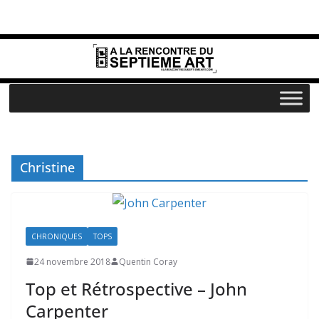
Passer
au
contenu
Christine
CHRONIQUES
TOPS
24 novembre 2018
Quentin Coray
Top et Rétrospective – John
Carpenter