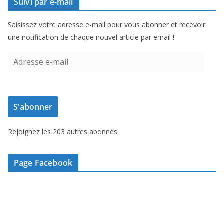
Suivi par e-mail
Saisissez votre adresse e-mail pour vous abonner et recevoir
une notification de chaque nouvel article par email !
A
d
r
e
S'abonner
s
s
Rejoignez les 203 autres abonnés
e
e
-
Page Facebook
m
a
i
l