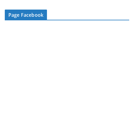
e
-
Page Facebook
m
a
i
l