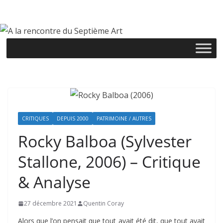
Passer
au
contenu
CRITIQUES
DEPUIS 2000
PATRIMOINE / AUTRES
Rocky Balboa (Sylvester
Stallone, 2006) – Critique
& Analyse
27 décembre 2021
Quentin Coray
Alors que l’on pensait que tout avait été dit, que tout avait