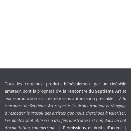
Tous les contenus, produits bénévolement par un cinéphile
amateur, sont la propriété d’
A la rencontre du Septième Art
et
leur reproduction est interdite sans autorisation préalable. |
A la
rencontre du Septième Art respecte les droits d’auteur et s’engage
à respecter le travail des artistes que nous cherchons à valoriser.
Les photos sont utilisées à des fins illustratives et non dans un but
d’exploitation commerciale.
|
Permissions et droits d’auteur
|