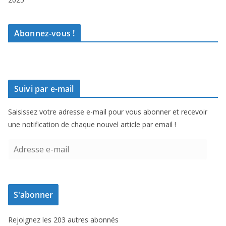
Abonnez-vous !
Suivi par e-mail
Saisissez votre adresse e-mail pour vous abonner et recevoir
une notification de chaque nouvel article par email !
A
d
r
e
S'abonner
s
s
Rejoignez les 203 autres abonnés
e