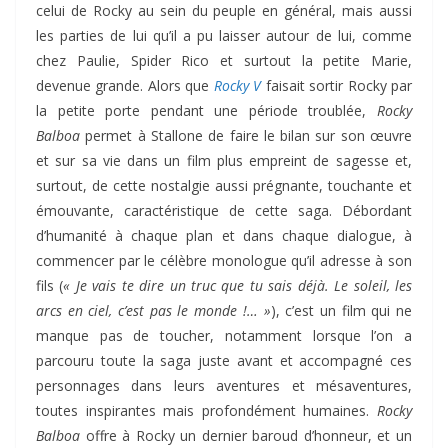
celui de Rocky au sein du peuple en général, mais aussi
les parties de lui qu’il a pu laisser autour de lui, comme
chez Paulie, Spider Rico et surtout la petite Marie,
devenue grande. Alors que
Rocky V
faisait sortir Rocky par
la petite porte pendant une période troublée,
Rocky
Balboa
permet à Stallone de faire le bilan sur son œuvre
et sur sa vie dans un film plus empreint de sagesse et,
surtout, de cette nostalgie aussi prégnante, touchante et
émouvante, caractéristique de cette saga. Débordant
d’humanité à chaque plan et dans chaque dialogue, à
commencer par le célèbre monologue qu’il adresse à son
fils (
« Je vais te dire un truc que tu sais déjà. Le soleil, les
arcs en ciel, c’est pas le monde !… »
), c’est un film qui ne
manque pas de toucher, notamment lorsque l’on a
parcouru toute la saga juste avant et accompagné ces
personnages dans leurs aventures et mésaventures,
toutes inspirantes mais profondément humaines.
Rocky
Balboa
offre à Rocky un dernier baroud d’honneur, et un