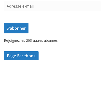
A
d
r
e
S'abonner
s
s
Rejoignez les 203 autres abonnés
e
e
-
Page Facebook
m
a
i
l