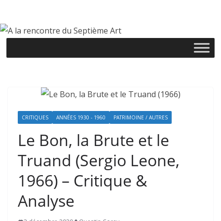
Passer
au
contenu
CRITIQUES
ANNÉES 1930 - 1960
PATRIMOINE / AUTRES
Le Bon, la Brute et le
Truand (Sergio Leone,
1966) – Critique &
Analyse