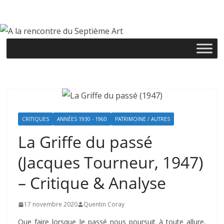
Passer
au
contenu
CRITIQUES
ANNÉES 1930 - 1960
PATRIMOINE / AUTRES
La Griffe du passé
(Jacques Tourneur, 1947)
– Critique & Analyse
17 novembre 2020
Quentin Coray
Que faire lorsque le passé nous poursuit à toute allure,