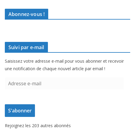
Abonnez-vous !
Suivi par e-mail
Saisissez votre adresse e-mail pour vous abonner et recevoir
une notification de chaque nouvel article par email !
A
d
r
e
S'abonner
s
s
Rejoignez les 203 autres abonnés
e
e