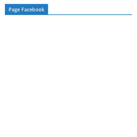
-
Page Facebook
m
a
i
l