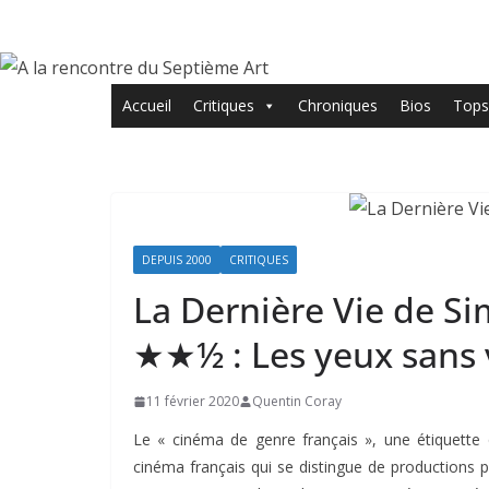
Passer
au
contenu
Accueil
Critiques
Chroniques
Bios
Tops
DEPUIS 2000
CRITIQUES
La Dernière Vie de S
★★½ : Les yeux sans 
11 février 2020
Quentin Coray
Le « cinéma de genre français », une étiquette qu
cinéma français qui se distingue de productions p