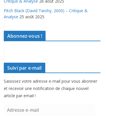
Critique & Analyse
26 août 2025
Pitch Black (David Twohy, 2000) – Critique &
Analyse
25 août 2025
Abonnez-vous !
Suivi par e-mail
Saisissez votre adresse e-mail pour vous abonner
et recevoir une notification de chaque nouvel
article par email !
A
d
r
e