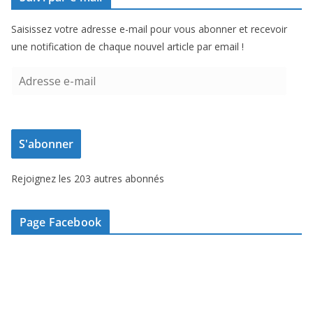
Saisissez votre adresse e-mail pour vous abonner et recevoir
une notification de chaque nouvel article par email !
A
d
r
e
S'abonner
s
s
Rejoignez les 203 autres abonnés
e
e
-
Page Facebook
m
a
i
l