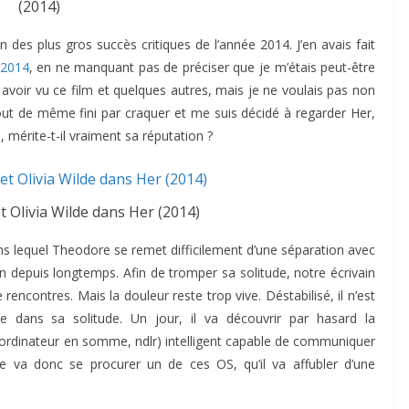
(2014)
n des plus gros succès critiques de l’année 2014. J’en avais fait
 2014
, en ne manquant pas de préciser que je m’étais peut-être
voir vu ce film et quelques autres, mais je ne voulais pas non
 tout de même fini par craquer et me suis décidé à regarder Her,
, mérite-t-il vraiment sa réputation ?
t Olivia Wilde dans Her (2014)
ns lequel Theodore se remet difficilement d’une séparation avec
on depuis longtemps. Afin de tromper sa solitude, notre écrivain
e rencontres. Mais la douleur reste trop vive. Déstabilisé, il n’est
 dans sa solitude. Un jour, il va découvrir par hasard la
ordinateur en somme, ndlr) intelligent capable de communiquer
re va donc se procurer un de ces OS, qu’il va affubler d’une