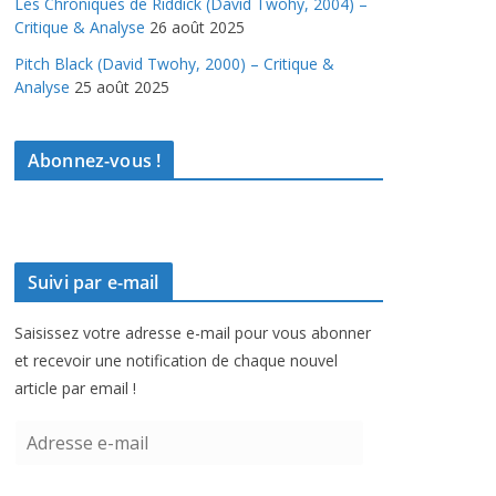
Les Chroniques de Riddick (David Twohy, 2004) –
Critique & Analyse
26 août 2025
Pitch Black (David Twohy, 2000) – Critique &
Analyse
25 août 2025
Abonnez-vous !
Suivi par e-mail
Saisissez votre adresse e-mail pour vous abonner
et recevoir une notification de chaque nouvel
article par email !
A
d
r