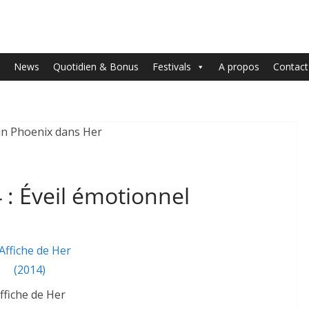
News
Quotidien & Bonus
Festivals
A propos
Contact
 : Éveil émotionnel
ffiche de Her