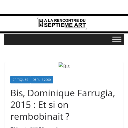
Passer
au
contenu
CRITIQUES
DEPUIS 2000
Bis, Dominique Farrugia,
2015 : Et si on
rembobinait ?