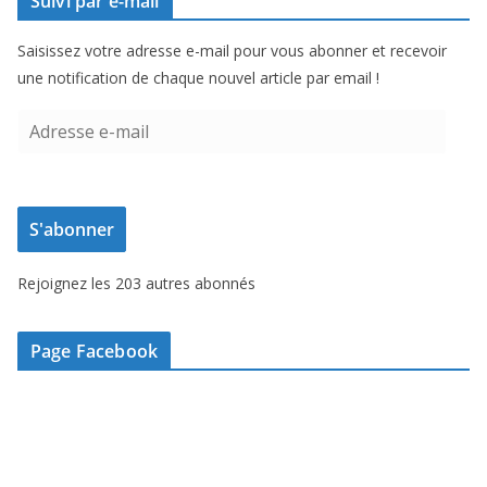
Suivi par e-mail
Saisissez votre adresse e-mail pour vous abonner et recevoir
une notification de chaque nouvel article par email !
A
d
r
e
S'abonner
s
s
Rejoignez les 203 autres abonnés
e
e
-
Page Facebook
m
a
i
l