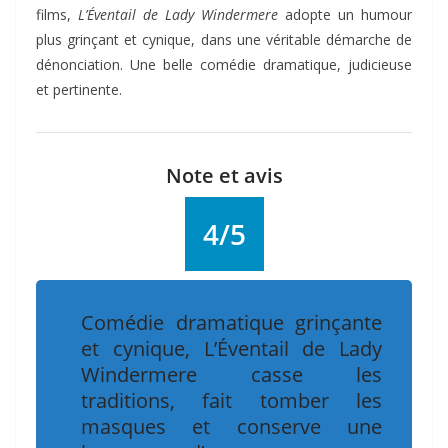
films,
L’Éventail de Lady Windermere
adopte un humour
plus grinçant et cynique, dans une véritable démarche de
dénonciation. Une belle comédie dramatique, judicieuse
et pertinente.
Note et avis
4/5
Comédie dramatique grinçante
et cynique,
L’Éventail de Lady
Windermere
casse les
traditions, fait tomber les
masques et conserve une