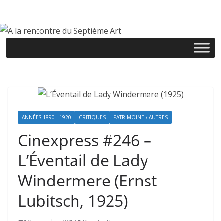
Passer
au
contenu
ANNÉES 1890 - 1920
CRITIQUES
PATRIMOINE / AUTRES
Cinexpress #246 –
L’Éventail de Lady
Windermere (Ernst
Lubitsch, 1925)