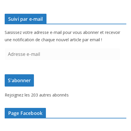
Suivi par e-mail
Saisissez votre adresse e-mail pour vous abonner et recevoir
une notification de chaque nouvel article par email !
A
d
r
e
S'abonner
s
s
Rejoignez les 203 autres abonnés
e
e
-
Page Facebook
m
a