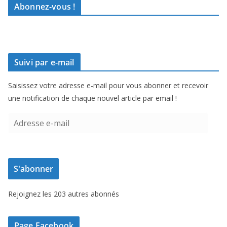
Abonnez-vous !
Suivi par e-mail
Saisissez votre adresse e-mail pour vous abonner et recevoir
une notification de chaque nouvel article par email !
A
d
r
e
S'abonner
s
s
Rejoignez les 203 autres abonnés
e
e
-
Page Facebook