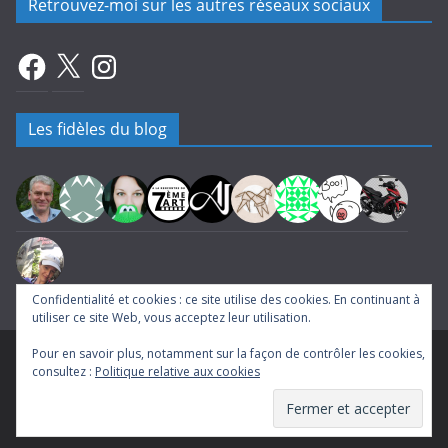
Retrouvez-moi sur les autres réseaux sociaux
Facebook
X
Instagram
Les fidèles du blog
Confidentialité et cookies : ce site utilise des cookies. En continuant à
utiliser ce site Web, vous acceptez leur utilisation.
Pour en savoir plus, notamment sur la façon de contrôler les cookies,
Copyright © 2026
A la rencontre du Septième Art
. Tous droits
consultez :
Politique relative aux cookies
réservés.
Theme
ColorMag
par ThemeGrill. Propulsé par
WordPress
.