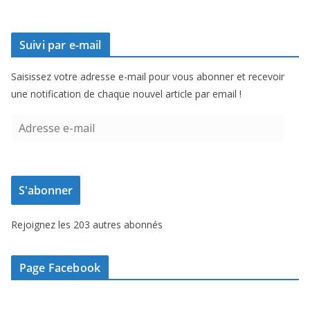
Suivi par e-mail
Saisissez votre adresse e-mail pour vous abonner et recevoir
une notification de chaque nouvel article par email !
A
d
r
e
S'abonner
s
s
Rejoignez les 203 autres abonnés
e
e
-
Page Facebook
m
a