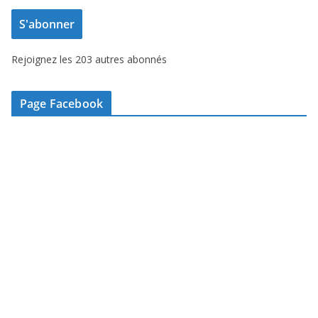
e
S'abonner
s
s
Rejoignez les 203 autres abonnés
e
e
-
Page Facebook
m
a
i
l