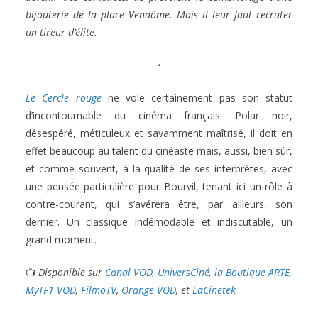
bijouterie de la place Vendôme. Mais il leur faut recruter
un tireur d’élite.
⋅
Le Cercle rouge
ne vole certainement pas son statut
d’incontournable du cinéma français. Polar noir,
désespéré, méticuleux et savamment maîtrisé, il doit en
effet beaucoup au talent du cinéaste mais, aussi, bien sûr,
et comme souvent, à la qualité de ses interprètes, avec
une pensée particulière pour Bourvil, tenant ici un rôle à
contre-courant, qui s’avérera être, par ailleurs, son
dernier. Un classique indémodable et indiscutable, un
grand moment.
📺
Disponible sur
Canal VOD
,
UniversCiné
,
la Boutique ARTE
,
MyTF1 VOD
,
FilmoTV
,
Orange VOD
, et
LaCinetek