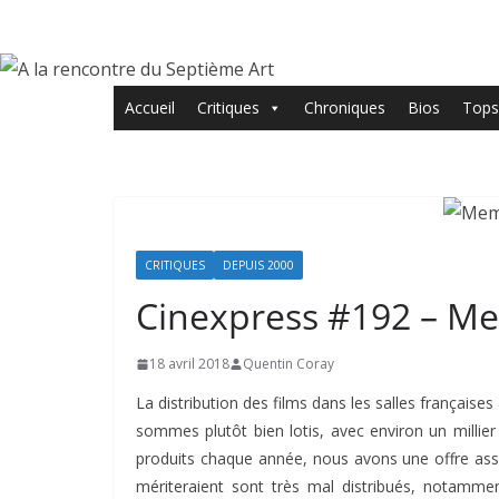
Passer
au
contenu
Accueil
Critiques
Chroniques
Bios
Tops
CRITIQUES
DEPUIS 2000
Cinexpress #192 – Me
18 avril 2018
Quentin Coray
La distribution des films dans les salles française
sommes plutôt bien lotis, avec environ un millier
produits chaque année, nous avons une offre assez 
mériteraient sont très mal distribués, notammen