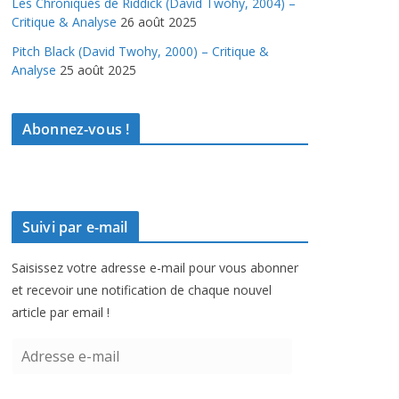
Les Chroniques de Riddick (David Twohy, 2004) –
Critique & Analyse
26 août 2025
Pitch Black (David Twohy, 2000) – Critique &
Analyse
25 août 2025
Abonnez-vous !
Suivi par e-mail
Saisissez votre adresse e-mail pour vous abonner
et recevoir une notification de chaque nouvel
article par email !
A
d
r