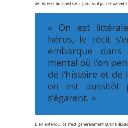
de repères au spectateur pour qu’il puisse parvenir à
« On est littéra
héros, le récit 
embarque dans u
mental où l’on pen
de l’histoire et de
on est aussitôt 
s’égarent. »
Bien entendu, ce n’est généralement qu’une illusio