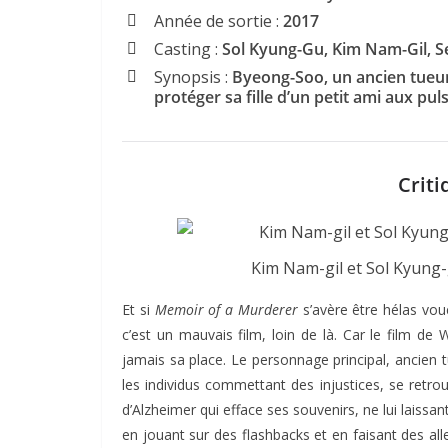
Année de sortie :
2017
Casting :
Sol Kyung-Gu, Kim Nam-Gil, S
Synopsis :
Byeong-Soo, un ancien tueur 
protéger sa fille d’un petit ami aux pul
Criti
Kim Nam-gil et Sol Kyung
Et si
Memoir of a Murderer
s’avère être hélas vou
c’est un mauvais film, loin de là. Car le film de 
jamais sa place. Le personnage principal, ancien 
les individus commettant des injustices, se ret
d’Alzheimer qui efface ses souvenirs, ne lui laiss
en jouant sur des flashbacks et en faisant des al