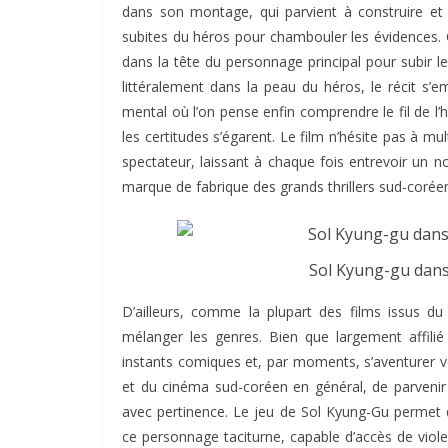
dans son montage, qui parvient à construire et 
subites du héros pour chambouler les évidences. C’
dans la tête du personnage principal pour subir 
littéralement dans la peau du héros, le récit s
mental où l’on pense enfin comprendre le fil de l’h
les certitudes s’égarent. Le film n’hésite pas à mul
spectateur, laissant à chaque fois entrevoir un n
marque de fabrique des grands thrillers sud-corée
Sol Kyung-gu dan
D’ailleurs, comme la plupart des films issus 
mélanger les genres. Bien que largement affilié 
instants comiques et, par moments, s’aventurer ver
et du cinéma sud-coréen en général, de parvenir
avec pertinence. Le jeu de Sol Kyung-Gu permet d’a
ce personnage taciturne, capable d’accès de vio