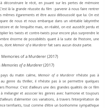
à déconstruire le récit, en jouant sur les pertes de mémoire
est là la grande réussite du film : parvenir à nous faire rentrer
les mêmes égarements et être aussi déboussolé que lui. On est
’empare de nous et nous embarque dans un véritable labyrinthe
istoire et de l’enquête mais, en réalité, on est aussitôt perdu et
tiplier les twists et contre-twists pour encore plus surprendre le
ombre énorme de possibilités quant à la suite de l’histoire, une
ns, dont
Memoir of a Murderer
fait sans aucun doute partie.
s
Memories of a Murderer
(2017)
du pays du matin calme,
Memoir of a Murderer
n’hésite pas à
au genre du thriller, il n’hésite pas à se permettre quelques
s l’horreur. C’est d’ailleurs une des grandes qualités de ce film
 à mélanger et associer les genres avec harmonie et toujours
illeurs d’alimenter ces variations, à travers l’interprétation de
lence terrifiants, tout comme d’être un bonhomme sympathique