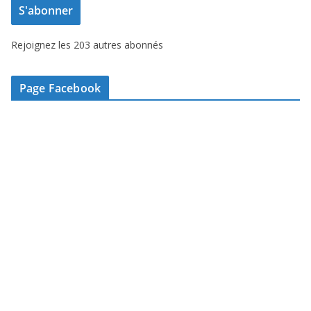
S'abonner
s
s
Rejoignez les 203 autres abonnés
e
e
-
Page Facebook
m
a
i
l