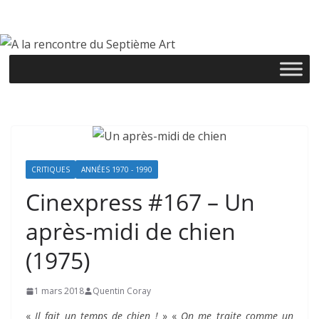
Passer
au
contenu
CRITIQUES
ANNÉES 1970 - 1990
Cinexpress #167 – Un
après-midi de chien
(1975)
1 mars 2018
Quentin Coray
«
Il fait un temps de chien !
» «
On me traite comme un