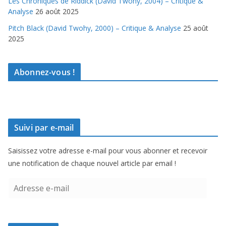
Les Chroniques de Riddick (David Twohy, 2004) – Critique &
Analyse
26 août 2025
Pitch Black (David Twohy, 2000) – Critique & Analyse
25 août
2025
Abonnez-vous !
Suivi par e-mail
Saisissez votre adresse e-mail pour vous abonner et recevoir
une notification de chaque nouvel article par email !
A
d
r
e