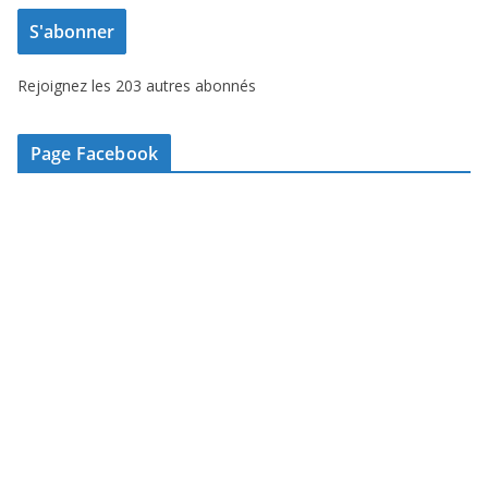
e
S'abonner
s
s
Rejoignez les 203 autres abonnés
e
e
-
Page Facebook
m
a
i
l