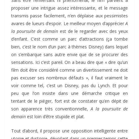
Sans être renversant ni phénoménal, le film parvient à
proposer une intrigue assez intéressante, et le message
transmis passe facilement, n’en déplaise aux pessimistes
avares de lueurs d’espoir. Le meilleur moyen d’apprécier
A
la poursuite de demain
est de le regarder avec des yeux
d’enfant. C’est comme un parc d’attractions (ça tombe
bien, c’est le nom d’un parc à thèmes Disney) dans lequel
on s’embarque sans autre envie que de se procurer des
sensations. Ici c’est pareil. On a beau dire que « dire qu’un
film doit être considéré comme un divertissement ne doit
pas excuser ses nombreux défauts », il faut vraiment le
voir comme tel, c’est un Disney, pas du Lynch. Et pour
peu que l’on insiste dans une démarche critique en
tentant de le piéger, fort est de constater qu’en dépit de
son apparence très conventionnelle,
A la poursuite de
demain
est loin d’être stupide et plat.
Tout d’abord, il propose une opposition intelligente entre
utopie et dystopie, dévoilant dans un premier temps cette