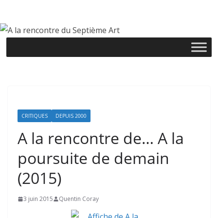
Passer
au
contenu
CRITIQUES
DEPUIS 2000
A la rencontre de… A la
poursuite de demain
(2015)
3 juin 2015
Quentin Coray