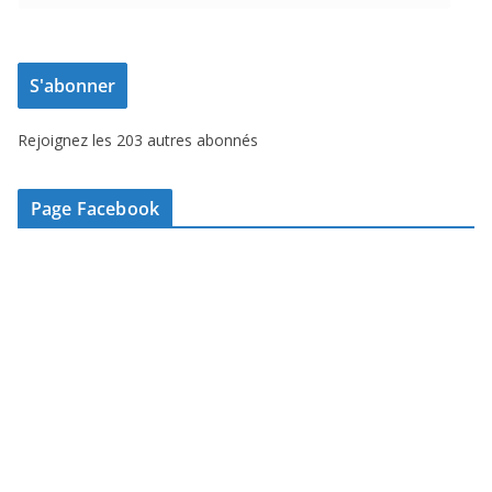
d
r
e
S'abonner
s
s
Rejoignez les 203 autres abonnés
e
e
-
Page Facebook
m
a
i
l