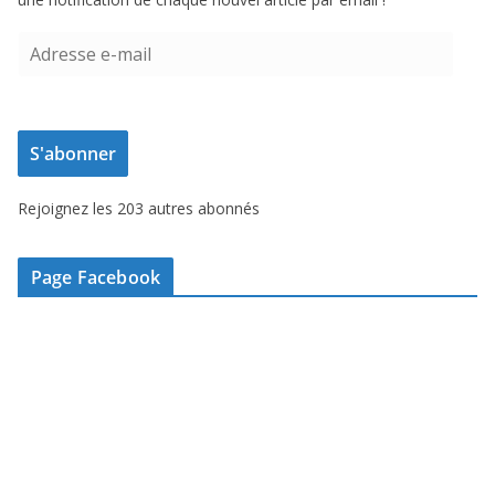
A
d
r
e
S'abonner
s
s
Rejoignez les 203 autres abonnés
e
e
-
Page Facebook
m
a
i
l