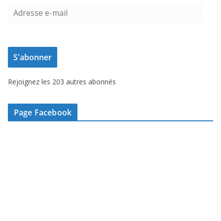
A
d
r
e
S'abonner
s
s
Rejoignez les 203 autres abonnés
e
e
-
Page Facebook
m
a
i
l