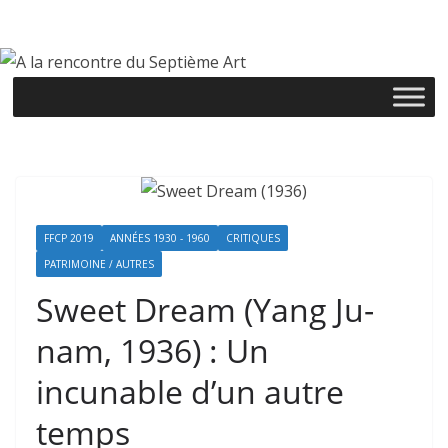
Passer
au
contenu
FFCP 2019
ANNÉES 1930 - 1960
CRITIQUES
PATRIMOINE / AUTRES
Sweet Dream (Yang Ju-
nam, 1936) : Un
incunable d’un autre
temps