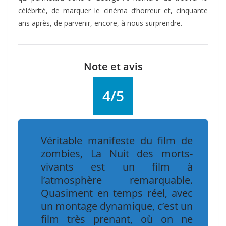
célébrité, de marquer le cinéma d’horreur et, cinquante
ans après, de parvenir, encore, à nous surprendre.
Note et avis
4/5
Véritable manifeste du film de
zombies,
La Nuit des morts-
vivants
est un film à
l’atmosphère remarquable.
Quasiment en temps réel, avec
un montage dynamique, c’est un
film très prenant, où on ne