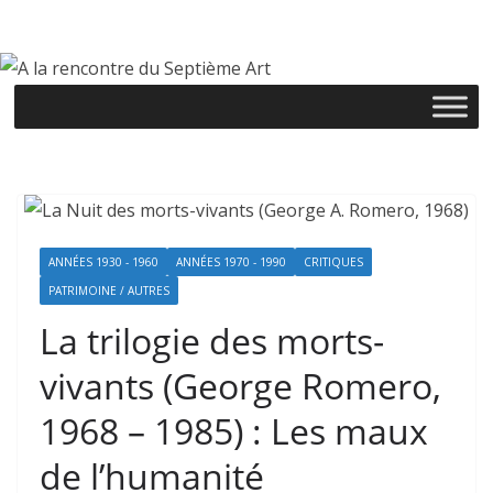
Passer
au
contenu
ANNÉES 1930 - 1960
ANNÉES 1970 - 1990
CRITIQUES
PATRIMOINE / AUTRES
La trilogie des morts-
vivants (George Romero,
1968 – 1985) : Les maux
de l’humanité