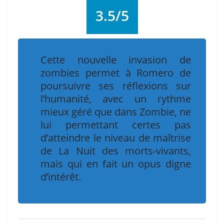
3.5/5
Cette nouvelle invasion de
zombies permet à Romero de
poursuivre ses réflexions sur
l’humanité, avec un rythme
mieux géré que dans
Zombie
, ne
lui permettant certes pas
d’atteindre le niveau de maîtrise
de
La Nuit des morts-vivants
,
mais qui en fait un opus digne
d’intérêt.