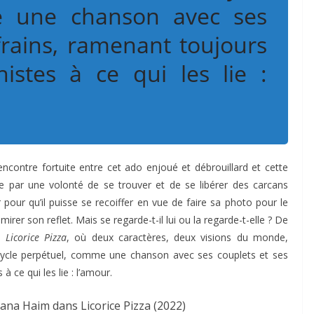
e une chanson avec ses
frains, ramenant toujours
istes à ce qui les lie :
encontre fortuite entre cet ado enjoué et débrouillard et cette
par une volonté de se trouver et de se libérer des carcans
ir pour qu’il puisse se recoiffer en vue de faire sa photo pour le
irer son reflet. Mais se regarde-t-il lui ou la regarde-t-elle ? De
de
Licorice Pizza
, où deux caractères, deux visions du monde,
n cycle perpétuel, comme une chanson avec ses couplets et ses
 ce qui les lie : l’amour.