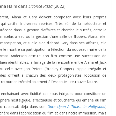
lana Haim dans
Licorice Pizza
(2022)
parent, Alana et Gary doivent composer avec leurs propres
ui vacille à diverses reprises. Très sûr de lui, séducteur et
écoce dans la gestion d’affaires et cherche le succès, entre la
matelas à eau ou la gestion d’une salle de flippers. Alana, elle,
mancipation, et si elle aide d’abord Gary dans ses affaires, elle
le montre sa participation à l’élection du nouveau maire de la
 Thomas Anderson articule son film comme une succession de
ien identifiables, à l’image de la rencontre entre Alana et Jack
 ou celle avec Jon Peters (Bradley Cooper), hippie mégalo et
odes offrent à chacun des deux protagonistes l’occasion de
retourner irrémédiablement à l’essentiel : retrouver l’autre.
nchaînant avec fluidité ces sous-intrigues pour constituer un
sphère nostalgique, affectueuse et touchante qui émane du film
no racontait déjà dans son
Once Upon A Time… In Hollywood
,
sphère dans l’appréciation du film et dans notre immersion, mais