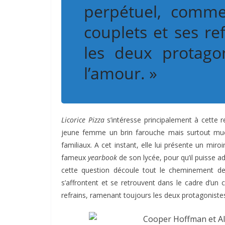
perpétuel, comm
couplets et ses re
les deux protagon
l’amour. »
Licorice Pizza
s’intéresse principalement à cette r
jeune femme un brin farouche mais surtout mue 
familiaux. A cet instant, elle lui présente un miro
fameux
yearbook
de son lycée, pour qu’il puisse adm
cette question découle tout le cheminement 
s’affrontent et se retrouvent dans le cadre d’u
refrains, ramenant toujours les deux protagonistes à