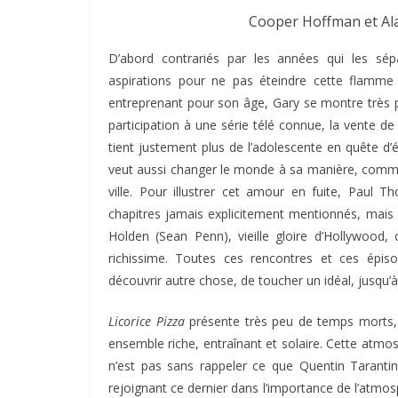
Cooper Hoffman et A
D’abord contrariés par les années qui les sé
aspirations pour ne pas éteindre cette flamme q
entreprenant pour son âge, Gary se montre très pr
participation à une série télé connue, la vente de 
tient justement plus de l’adolescente en quête d’é
veut aussi changer le monde à sa manière, comme 
ville. Pour illustrer cet amour en fuite, Paul
chapitres jamais explicitement mentionnés, mais b
Holden (Sean Penn), vieille gloire d’Hollywood,
richissime. Toutes ces rencontres et ces épis
découvrir autre chose, de toucher un idéal, jusqu’à 
Licorice Pizza
présente très peu de temps morts, e
ensemble riche, entraînant et solaire. Cette atmo
n’est pas sans rappeler ce que Quentin Taranti
rejoignant ce dernier dans l’importance de l’atmo