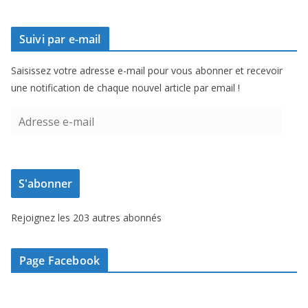
Suivi par e-mail
Saisissez votre adresse e-mail pour vous abonner et recevoir
une notification de chaque nouvel article par email !
A
d
r
e
S'abonner
s
s
Rejoignez les 203 autres abonnés
e
e
-
Page Facebook
m
a
i