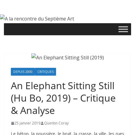
Passer
au
contenu
DEPUIS 2000
CRITIQUES
An Elephant Sitting Still
(Hu Bo, 2019) – Critique
& Analyse
25 janvier 2019
Quentin Coray
Le béton, la poussière, le bruit, la crasse, la ville, les rues